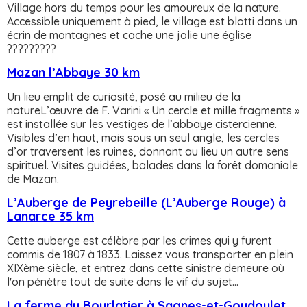
Village hors du temps pour les amoureux de la nature.
Accessible uniquement à pied, le village est blotti dans un
écrin de montagnes et cache une jolie une église
?????????
Mazan l’Abbaye 30 km
Un lieu emplit de curiosité, posé au milieu de la
natureL’œuvre de F. Varini « Un cercle et mille fragments »
est installée sur les vestiges de l’abbaye cistercienne.
Visibles d’en haut, mais sous un seul angle, les cercles
d’or traversent les ruines, donnant au lieu un autre sens
spirituel. Visites guidées, balades dans la forêt domaniale
de Mazan.
L’Auberge de Peyrebeille (L’Auberge Rouge) à
Lanarce 35 km
Cette auberge est célèbre par les crimes qui y furent
commis de 1807 à 1833. Laissez vous transporter en plein
XIXème siècle, et entrez dans cette sinistre demeure où
l'on pénètre tout de suite dans le vif du sujet...
La ferme du Bourlatier à Sagnes-et-Goudoulet